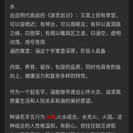
水
出自明代高
启
的《游
灵岩
记》：又
其
上
则有草堂，
可以容栖迟；有琴台，可以
周眺览；有轩以直洞庭
之峰，曰抱翠；有阁以瞰具区之波，曰涵空，虚明
动荡，
用号奇观
涵的寓意：涵这个字寓意深
厚，形
容
人具备
内敛、养育、留存、包容的品质，同
时也具有
积
极
向上、健康活力和复杂多样的特性。
作为
一
个起
名字，涵能够传递出心怀大志、追求高
质量生活和人际关系和谐
的
美好愿望。
种涵名字五
行为
火水
;火水组合，
水克火，火
弱。这
种组合的
人
性
格温和，有耐心，但往往缺乏进取