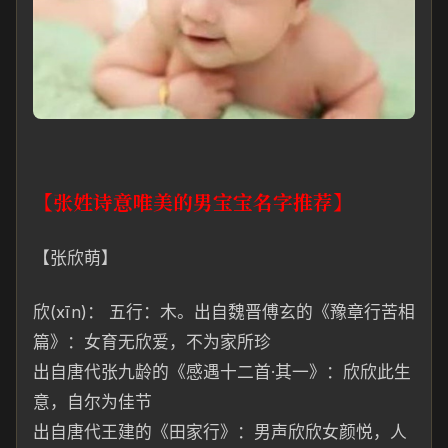
【张姓诗意唯美的男宝宝名字推荐】
【张欣萌】
欣(xīn)： 五行：木。出自魏晋傅玄的《豫章行苦相
篇》：女育无欣爱，不为家所珍
出自唐代张九龄的《感
遇
十二首·其一》：欣
欣
此生
意，
自尔为佳节
出自唐代王建的《田家行》：男声欣欣女颜悦，人