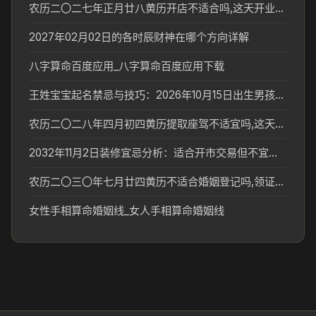
农历二〇二七年正月廿八黄历开店不适合吗,这天开业合适吗
2027年02月02日的各时辰财神在哪个方向详解
八字算命百度应用_八字算命百度应用下载
王姓宝宝起名禁忌与技巧：2026年10月15日出生男孩子最佳名字
农历二〇二八年四月初四黄历提取座驾不适宜吗,这天提车合适吗
2032年11月2日装修宜忌分析：适合开市交易但不宜搬家
农历二〇三〇年七月廿四黄历不适合婚姻登记吗,领证好日子查询
女性手相算命婚姻线_女人手相算命婚姻线