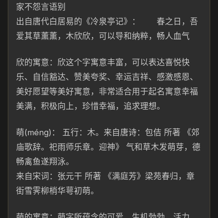
家不怨言语别
出自唐代白居易的《冷泉
亭记》： 春之日，吾
爱其
草薰薰，木欣欣，可以导和纳粹，畅人
血
气
欣
的寓意：欣这个
字寓意丰富，可以表达喜悦快
乐、自信豁达、赞美夸奖、幸运吉祥、感
激
感
恩、
美
好
愿望等
美
好寓意，非
常适合用于起名
寓意幸福
美满，积极向上，珍惜幸福，追求理想。
萌(ménɡ)： 五行：
木。来自唐诗：
包佶 所著 《郊
庙歌辞。
祀雨师乐章。迎神》 气和草木
发萌芽，德
畅禽鱼遂翔泳。
来自宋词：张元干 所著 《满庭芳》梁苑
春
归，章
街
雪霁
柳梢华萼初萌。
萌的寓
意：萌字所蕴含的可爱、生机勃勃、活力、