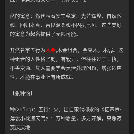
成？伊若忽然来梦里，邻笛又还惊
然的寓意：然代表着安宁稳定、光芒辉煌、自然随
和、回归本真、善良
温
柔和不固执己见。这些
美
好
的寓意为起名提供了无限可能。
开然名字五行为
木金
;木金组合，金克木，木弱。这
种
组合的人性格坚韧，有毅力，但往往过于固执，
不善变
通。
其人需要学会灵活处理问题，增强适应
性，才能在事业上
有
所成就。
【张种涵】
种(zhǒnɡ)：
五行：火。出自
宋代柳永的《忆帝京·
薄衾小枕凉天气》：万种思量，
多方开解，只恁寂
寞厌
厌
地