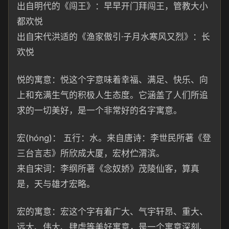
出自明代的《闯王》：
早早开
门拜闯王，管教大小
都欢悦
出自宋代洪适的《渔家傲引·子月水寒风又烈》：长
欢悦
悦的寓意：悦这个字意味着幸福、满足、快乐、向
上和充满生气的积极人生态度。它涵盖了人们所追
求的一切美好，是一个非常
好
的
名字寓意。
宏(hónɡ)： 五行：水。 来自唐诗：
李世民所著《登
三台言志》所欣成大厦，宏材伫渭滨。
来自宋词：李纲
所
著《念奴娇》茂陵仙客，算真
是，天
与雄
才宏
略。
宏
的寓
意：宏这个字有着广大、气
宇轩昂、重大、
远
大、伟大、肆
虐
等
美好寓意，是一个寓意深刻、