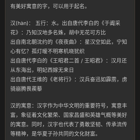
有美好寓意的字，可以
用
于起名。
汉(hàn)： 五行：水。
出自唐代李白的《于阗采
花》：乃知汉地多名姝，胡中无花可方比
出自南北朝沈约的《夜夜曲》：星汉空如此，宁知
心有忆？孤灯暧不明
寒
机
晓犹织
出自唐代李白的《王昭君二首 / 王昭君》：汉月还
从东海出，明
妃西嫁无来日
出
自
唐代王维的《老
将行》：汉兵奋迅如霹雳，虏
骑崩腾畏
蒺藜
汉的寓意：
汉字作为中华文明的重要符号，寓意丰
富，象征着文化繁荣、国家昌盛和英雄气概等美好
的寓意。同时，汉字也代表了勇敢坚
韧、传承流传
等精神，是华夏
子孙共同的文化财富。