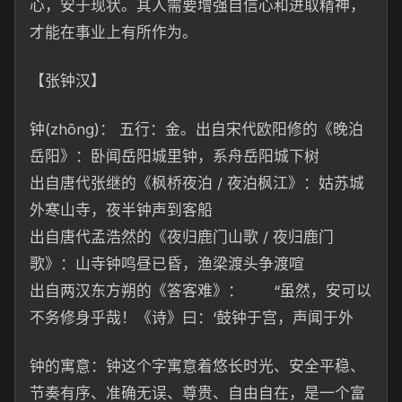
心，安于现状。其人需要增强自
信心和进取精神，
才能在事业上有所作为。
【张钟汉】
钟(zhōnɡ)： 五行：金。出自宋代欧阳修的《晚泊
岳阳》：卧闻岳
阳城里钟，系舟岳阳城下
树
出
自唐代张继的《枫桥
夜
泊 / 夜泊枫江》：姑苏城
外寒山寺，
夜
半钟
声到客船
出自唐代孟浩然的《夜归鹿门山歌 / 夜归鹿门
歌》：山寺钟鸣昼已昏，渔梁渡头争渡喧
出自两汉东方朔的《答客难》：
“虽然，安
可以
不务修
身
乎
哉！《诗》曰：
‘鼓钟于宫，声闻于外
钟的寓意：钟这个
字
寓意着悠长时光、安
全
平
稳、
节
奏有序、准确无
误、尊贵、自由自在，是一个富