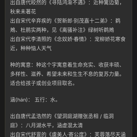
出
自唐代皎然
的《寻陆鸿渐不遇》：近种篱边菊，
秋来未著花
出自宋代辛弃疾的《贺新郎·别茂嘉十二弟》：鹈
鴂、杜鹃实两种，见《离
骚补注》绿树听鹈鴂
出自宋代李清照的《念奴娇·春
情》：
宠柳娇花寒食
近，
种种恼人天气
种的寓意：种这个字寓意着生
命充实、收获丰硕、
多样性、滋养、希望未来和生生不息的复苏力量。
适合给孩子或创业项目取名。
涵(hán)： 五行：水。
出自唐代孟
浩
然的《望洞庭湖赠张丞相 / 临洞
庭》：八月湖水平，涵虚混太清
出自宋代舒亶的《虞美人·寄
公度》：芙蓉落尽天涵