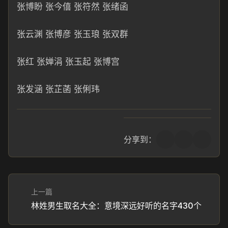
张博
盼 张今僖 张符然 张绪函
张云渊 张博彦 张玉琅 张双
群
张红 张婵涓 张
玉起 张博宫
张发涵 张芷菡 张俐玮
分享到：
上一篇
林姓男生取名大全：意境深远好听的名字430个