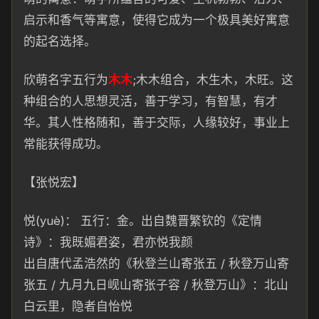
启
示和香气等寓意，使得它成为一
个极具美好寓意
的起名选
择。
欣萌名字五行为
木
木
;木
木组
合，木生木，
木旺。
这
种组合的人思想灵活，善于学习，有智慧，有才
华。其人性格随和，善于交际，人缘较好，事业上
常能获
得成功。
【张悦宏】
悦(yuè)： 五行：
金。出自魏晋繁
钦的《定
情
诗》：我既媚君姿，
君亦悦我颜
出自唐
代孟浩然的《秋登兰山寄张五 / 秋
登万山寄
张五 / 九月九日岘山
寄
张子容 / 秋登万
山》：北山
白云里，
隐者自
怡悦