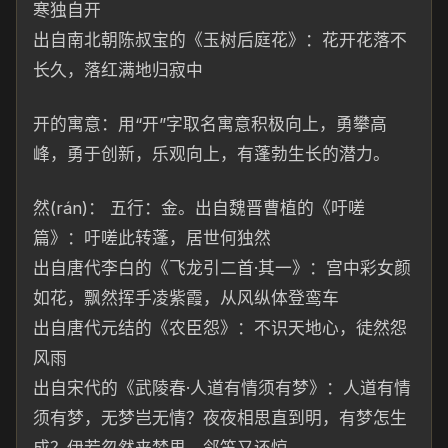
寒独自开
出自南北
朝陈叔宝的《玉树后庭花
》：
花开花落不
长
久，落
红满地归寂中
开
的
寓意：用“开”字取名寓意
积极向上，勇攀
高
峰，勇
于
创新，乐
观
向
上，有蓬勃生长的潜力。
然(rán)：
五行：金。出自魏晋曹植的《吁嗟
篇》：吁嗟此转蓬，居世何独然
出自唐代李白的《飞龙引二首·其一》：宫中彩女颜
如花，
飘然挥手凌紫霞，从风纵体登鸾车
出自唐代元结的《农臣怨》：不识天地心，徒然怨
风雨
出自宋代的《武陵春·人道有情须有梦》：人道有情
须有梦，无梦岂无情？夜夜相思直到明，有梦怎生