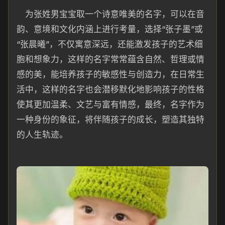
为张
姓男宝宝
取一个诗意唯美的名字，
可以在音
韵、意境和文化内涵上进行考量，选择“张子墨”或
“张晨曦”，不仅寓意深远，还能激发孩子的艺术细
胞和想象力，这样的名字常常蕴含自然、哲理
或
情
感的美，能
培
养孩子的敏感性与创造力
，在日常生
活
中，
这样的名字
也会潜移默化地影响孩子的
性
格
使其更加温
柔、文艺与富有情感，最终，名字
作
为
一种身份的象征，将伴随
孩子的成长，塑造其独特
的人生轨迹。