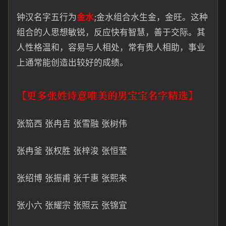
钟
汉名字五行为
金
水
;金水组合
水生金，金旺。这种
组合的人思想敏锐，反应快
有智慧，善
于交际。其
人性格温
和，容易与人相处，
常有贵人相助，事业
上通常能创造出较好的成绩。
【更多张姓诗意唯美的男宝宝名字精选】
张笳西 张冉吉 张雪融 张树伟
张冉
釜 张权胜 张
梓
浚 张恒莹
张绍博 张振甫 张千惠 张熙来
张小六 张耀宗 张照云 张锦宜