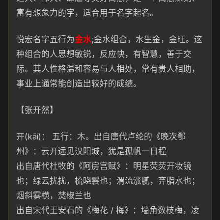
富有想象力的字，适合用于名字起名。
悦宏名字五
行
为
金水
;金水组合，水生金，金旺。
这
种
组合的人思想敏锐，反应快，有智
慧，善于交
际。其人性格温和
容易与人相处，常有贵人相助，
事业上通常能创造出较好的成绩。
【张开然】
开(kāi)： 五行：
木。出自唐代卢纶的《晚次鄂
州》：云开远见汉阳城，犹是孤帆一日
程
出自唐代杜牧的《阿
房
宫赋》：
明星荧荧
开妆镜
也；绿云扰扰，
梳晓鬟也；渭流涨腻，弃脂水也；
烟斜雾横，焚椒兰也
出自宋代王安石
的《梅花 / 梅》：墙角数枝梅，
凌