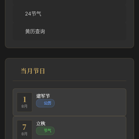
24节气
黄历查询
当月节日
建军节
1
公历
8月
立秋
7
节气
8月