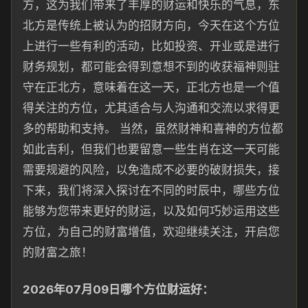
方，这为我们带来了丰厚的财运和快乐的气息，东
北方是传统
上被认为的
招财方向，今
天在这个方位
上进行一些有利的活动，比如投资、开业或是进行
财务规划，都可能会得到意想不到的收获
福神则驻
守在正北方，意味着在这一天，正
北
方也是一个值
得关注的方位，尤其适合与人沟通和交流
以求得更
多的帮
助和支持。 当
然，虽然财神和喜神的方位都
如此吉利，但我们也要留意一些生肖在这一天可能
需
要规避的风险，
以免造成不必要的破
财
损失，接
下来，我们将深入探讨在不同的时辰中，哪些方位
能够
为您带来更
好
的财运，以及如何巧
妙运用这些
方位，为自己
的财富增值，欢迎继续关注，
开启您
的财富之旅！
2026年07月09日哪个方位财运好：