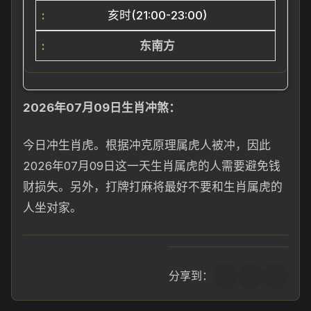
亥时(21:00-23:00)
东南方
2026年07月09日生肖冲煞：
今日冲生肖
虎。根据冲克原理
属虎人被冲，因
此
2026年07月09日这一天生
肖
属
虎的人需要避
免钱
财损
失。另外，打牌打麻将最好不要和生肖属虎
的
人坐对家。
分享到：