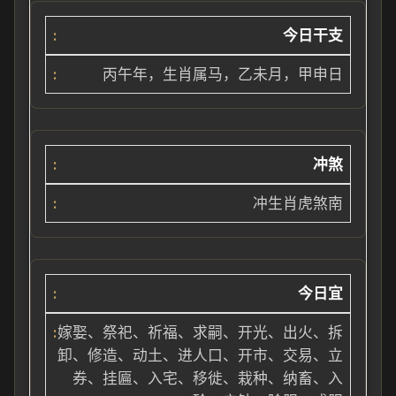
今日干支
丙午年，
生肖属马，乙未月，甲申日
冲煞
冲生肖虎
煞南
今日宜
嫁娶、祭祀、祈
福、求嗣、开光、出火、拆
卸、修造、动土、进人口、开市、交易、立
券、挂匾、入宅、移徙、栽种、纳畜、入