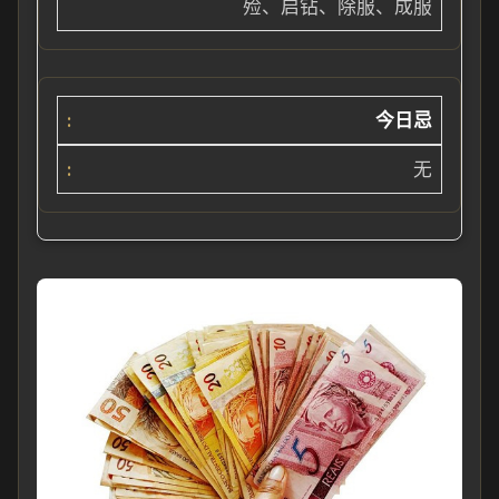
殓、启钻、除服、成服
今日忌
无